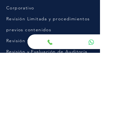
Corporativo
Revisión Limitada y procedimientos
previos contenidos
Revisión y Detección de Fraudes
Revisión y Evaluación de Auditoría
Interna
Apoyo para el establecimiento de
Auditor Interno
Contacto