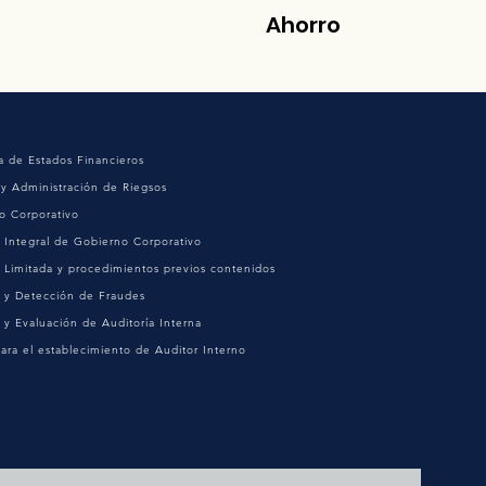
Ahorro
a de Estados Financieros
 y Administración de Riegsos
o Corporativo
n Integral de Gobierno Corporativo
n Limitada y procedimientos previos contenidos
n y Detección de Fraudes
 y Evaluación de Auditoría Interna
ara el establecimiento de Auditor Interno