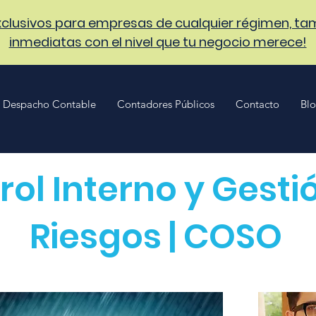
clusivos para empresas de cualquier régimen, tam
inmediatas con el nivel que tu negocio merece!
Despacho Contable
Contadores Públicos
Contacto
Bl
rol Interno y Gesti
Riesgos | COSO