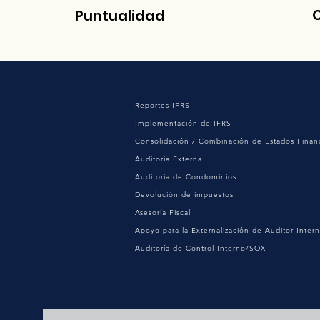
Puntualidad
Reportes IFRS
Implementación de IFRS
Consolidación / Combinación de Estados Finan
Auditoría Externa
Auditoría de Condominios
Devolución de impuestos
Asesoría Fiscal
Apoyo para la Externalización de Auditor Inter
Auditoría de Control Interno/SOX