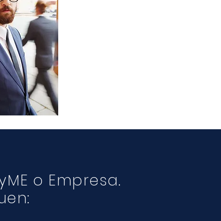
PyME o Empresa.
uen: