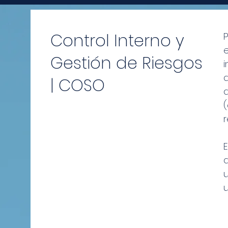
Control Interno y
​
e
Gestión de Riesgos
| COSO
r
a
u