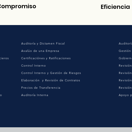
Compromiso
Eficiencia
Auditoría y Dictamen Fiscal
Auditorí
Avalúo de una Empresa
Gestión
cieros
Certificaciónes y Ratificaciones
Gobiern
Control Interno
Revisió
Control Interno y Gestión de Riesgos
Revisió
Elaboración y Revisión de Contratos
Revisió
Precios de Transferencia
Revisión
no
Auditoría Interna
Apoyo p