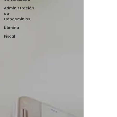
Administración
de
Condominios
Nómina
Fiscal