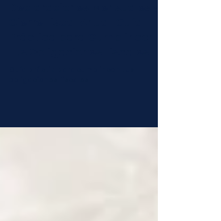
Rodolfo Garcia
26 mar 2025
2 min de lectura
Declaraciones Mensuales y
Cierre Fiscal Anual: Guía
Práctica para Cumplir con
tus Obligaciones Fiscales
Guía práctia para cumplir con tus
obligaciones fiscales.