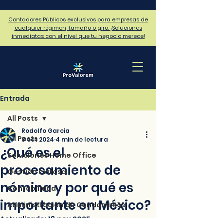
Contadores Públicos exclusivos para empresas de
cualquier régimen, tamaño o giro. ¡Soluciones
inmediatas con el nivel que tu negocio merece!
Entrada
All Posts
Rodolfo Garcia
All Posts
8 oct 2024
4 min de lectura
¿Qué es el
Soluciones Home Office
procesamiento de
Gestión exitosa
nómina y por qué es
Contabilidad
importante en México?
Administración de Condominios