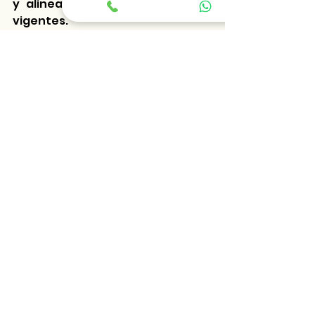
y alineados con las normativas 
vigentes.
¿Tu empresa cuenta con un 
procesamiento efectivo de 
nómina? Si no es así, es el 
momento de considerar buscar 
un experto  que te ayude a 
cumplir con las obligaciones 
legales y garantizar la 
satisfacción de tu equipo.
Ponte en contacto con nuestros 
expertos en nómina
cpc.rodolfo.garcia@provalorem.
mx
Tel 554190-4553.
CPC José Rodolfo García 