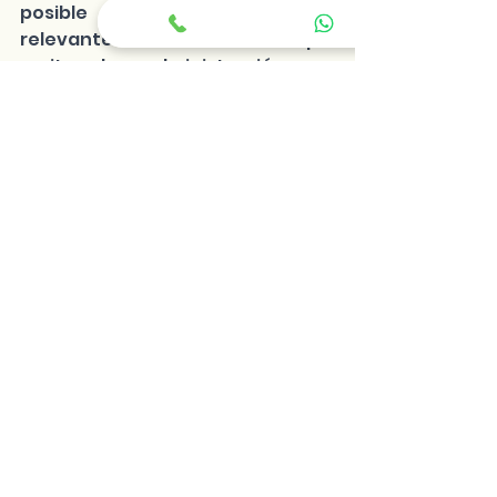
posible obtener información 
relevante sobre los informes que 
emite la administración en 
cuestión.
Administración de Condominios
Ver todo
Entradas recientes