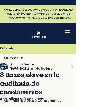
Contadores Públicos exclusivos para empresas de
cualquier régimen, tamaño o giro. ¡Soluciones
inmediatas con el nivel que tu negocio merece!
Entrada
All Posts
Rodolfo Garcia
All Posts
8 nov 2023
2 min de lectura
8 Pasos clave en la
Soluciones Home Office
auditoria de
Gestión exitosa
condominios
Contabilidad
Actualizado:
3 ene 2025
Administración de Condominios